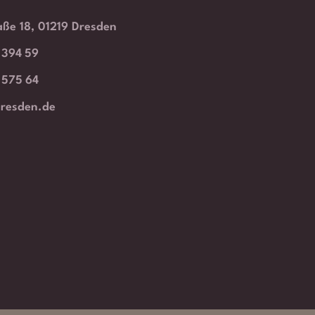
aße 18, 01219 Dresden
4 394 59
 575 64
dresden.de